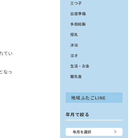
三つ子
出産準備
多胎妊娠
授乳
沐浴
れてい
泣き
生活・お金
となっ
離乳食
地域ふたごLINE
年月で絞る