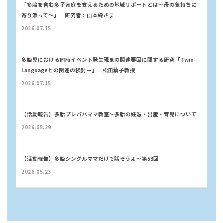
「多胎を含む多子家庭を支えるための地域サポートとは～母の気持ちに
寄り添って～」 研究者：山本緑さま
2026.07.15
多胎児における同時イベント発生現象の関連要因に関する研究「Twin-
Languageとの関連の検討－」 松田葉子教授
2026.07.15
【活動報告】多胎プレパパママ教室〜多胎の妊娠・出産・育児について
2026.05.29
【活動報告】多胎シングルママだけで話そうよ〜第53回
2026.05.23