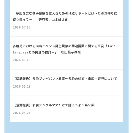
「多胎を含む多子家庭を支えるための地域サポートとは～母の気持ちに
寄り添って～」 研究者：山本緑さま
2026.07.15
多胎児における同時イベント発生現象の関連要因に関する研究「Twin-
Languageとの関連の検討－」 松田葉子教授
2026.07.15
【活動報告】多胎プレパパママ教室〜多胎の妊娠・出産・育児について
2026.05.29
【活動報告】多胎シングルママだけで話そうよ〜第53回
2026.05.23