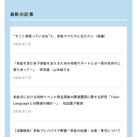
最新の記事
“すごく頑張っているね”と、多胎ママたちに伝えたい（後編）
2026.07.21
「多胎を含む多子家庭を支えるための地域サポートとは～母の気持ちに
寄り添って～」 研究者：山本緑さま
2026.07.15
多胎児における同時イベント発生現象の関連要因に関する研究「Twin-
Languageとの関連の検討－」 松田葉子教授
2026.07.15
【活動報告】多胎プレパパママ教室〜多胎の妊娠・出産・育児について