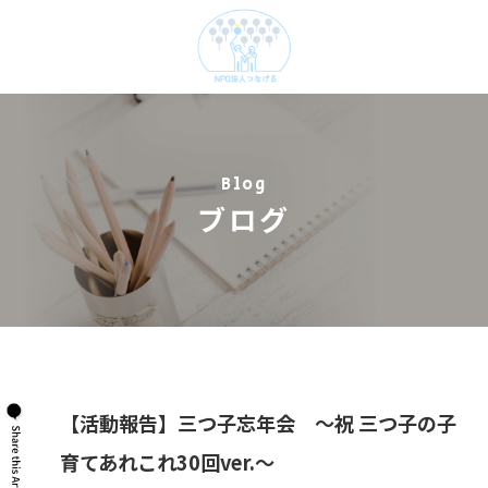
Blog
ブログ
【活動報告】三つ子忘年会 ～祝 三つ子の子
育てあれこれ30回ver.～