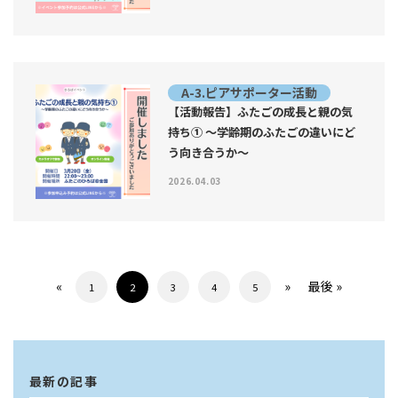
A-3.ピアサポーター活動
【活動報告】ふたごの成長と親の気
持ち① 〜学齢期のふたごの違いにど
う向き合うか〜
2026.04.03
«
»
最後 »
1
2
3
4
5
最新の記事