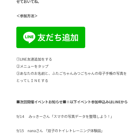
せておいてね。
＜参加方法＞
①LINE友達追加をする
②メニューをタップ
③あなたのお名前と、ふたごちゃんみつごちゃんの母子手帳の写真を
とってＬＩＮＥする
■次回開催イベントお知らせ■※以下イベント参加申込みはLINEから
9/14 みっきーさん「スマホの写真データを整理しよう！」
9/15 nanaさん 「双子のトイレトレーニング体験談」