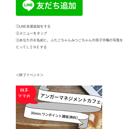
①LINE友達追加をする
②メニューをタップ
③あなたのお名前と、ふたごちゃんみつごちゃんの母子手帳の写真を
とってＬＩＮＥする
＜終了イベント＞