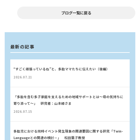
ブログ一覧に戻る
最新の記事
“すごく頑張っているね”と、多胎ママたちに伝えたい（後編）
2026.07.21
「多胎を含む多子家庭を支えるための地域サポートとは～母の気持ちに
寄り添って～」 研究者：山本緑さま
2026.07.15
多胎児における同時イベント発生現象の関連要因に関する研究「Twin-
Languageとの関連の検討－」 松田葉子教授