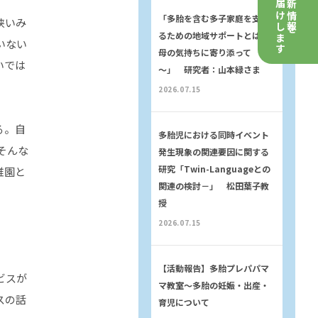
お届けします
最新情報を
「多胎を含む多子家庭を支え
狭いみ
るための地域サポートとは～
いない
母の気持ちに寄り添って
いでは
～」 研究者：山本緑さま
2026.07.15
る。自
多胎児における同時イベント
そんな
発生現象の関連要因に関する
研究「Twin-Languageとの
稚園と
関連の検討－」 松田葉子教
授
2026.07.15
【活動報告】多胎プレパパマ
ビスが
マ教室〜多胎の妊娠・出産・
スの話
育児について