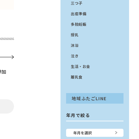
三つ子
出産準備
多胎妊娠
授乳
沐浴
泣き
生活・お金
参加
離乳食
地域ふたごLINE
年月で絞る