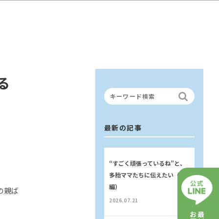
る
最新の記事
“すごく頑張っているね”と、
多胎ママたちに伝えたい（後
編）
の親ば
2026.07.21