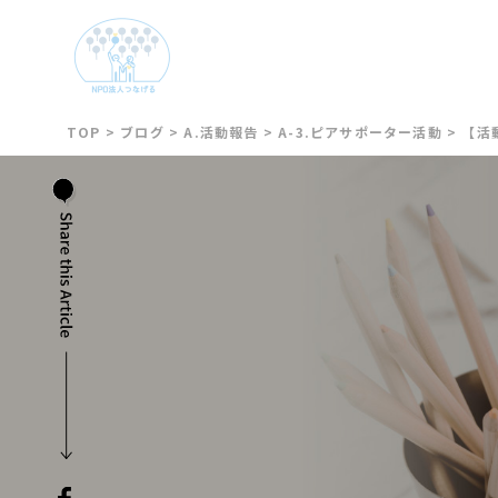
TOP
>
ブログ
>
A.活動報告
>
A-3.ピアサポーター活動
>
【活