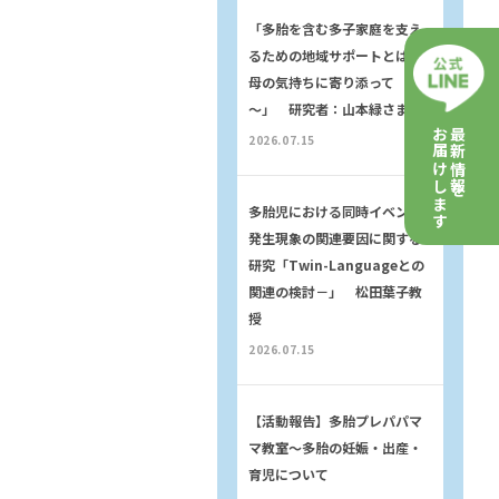
「多胎を含む多子家庭を支え
るための地域サポートとは～
母の気持ちに寄り添って
～」 研究者：山本緑さま
お届けします
最新情報を
2026.07.15
多胎児における同時イベント
発生現象の関連要因に関する
研究「Twin-Languageとの
関連の検討－」 松田葉子教
授
2026.07.15
【活動報告】多胎プレパパマ
マ教室〜多胎の妊娠・出産・
育児について