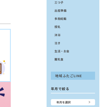
三つ子
出産準備
多胎妊娠
授乳
沐浴
泣き
生活・お金
離乳食
地域ふたごLINE
年月で絞る