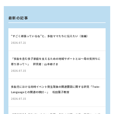
最新の記事
“すごく頑張っているね”と、多胎ママたちに伝えたい（後編）
2026.07.21
「多胎を含む多子家庭を支えるための地域サポートとは～母の気持ちに
寄り添って～」 研究者：山本緑さま
2026.07.15
多胎児における同時イベント発生現象の関連要因に関する研究「Twin-
Languageとの関連の検討－」 松田葉子教授
2026.07.15