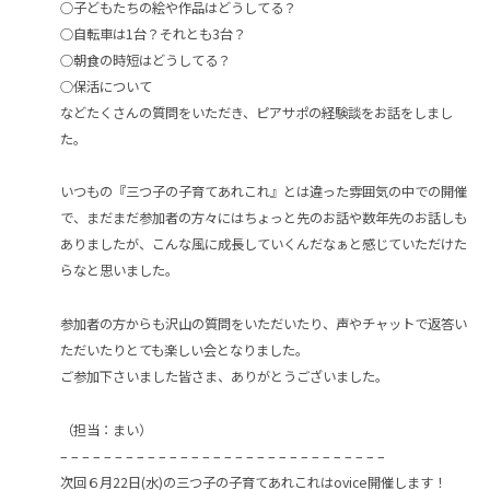
○子どもたちの絵や作品はどうしてる？
○自転車は1台？それとも3台？
○朝食の時短はどうしてる？
○保活について
などたくさんの質問をいただき、ピアサポの経験談をお話をしまし
た。
いつもの『三つ子の子育てあれこれ』とは違った雰囲気の中での開催
で、まだまだ参加者の方々にはちょっと先のお話や数年先のお話しも
ありましたが、こんな風に成長していくんだなぁと感じていただけた
らなと思いました。
参加者の方からも沢山の質問をいただいたり、声やチャットで返答い
ただいたりとても楽しい会となりました。
ご参加下さいました皆さま、ありがとうございました。
（担当：まい）
– – – – – – – – – – – – – – – – – – – – – – – – – – – – – –
次回６月22日(水)の三つ子の子育てあれこれはovice開催します！