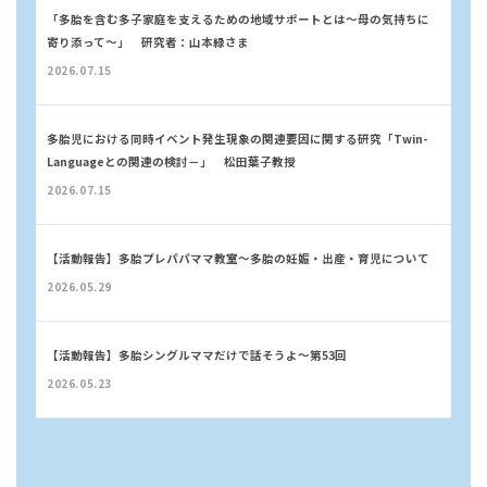
「多胎を含む多子家庭を支えるための地域サポートとは～母の気持ちに
寄り添って～」 研究者：山本緑さま
2026.07.15
多胎児における同時イベント発生現象の関連要因に関する研究「Twin-
Languageとの関連の検討－」 松田葉子教授
2026.07.15
【活動報告】多胎プレパパママ教室〜多胎の妊娠・出産・育児について
2026.05.29
【活動報告】多胎シングルママだけで話そうよ〜第53回
2026.05.23