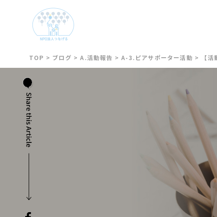
TOP
>
ブログ
>
A.活動報告
>
A-3.ピアサポーター活動
>
【活