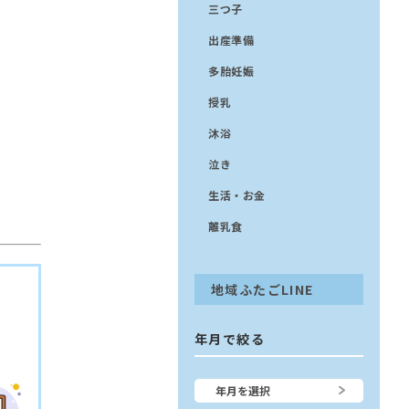
三つ子
出産準備
多胎妊娠
授乳
沐浴
泣き
生活・お金
離乳食
地域ふたごLINE
年月で絞る