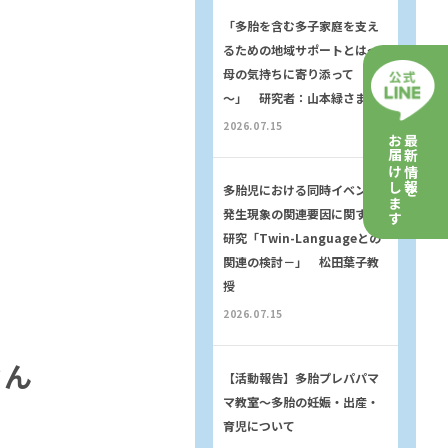
「多胎を含む多子家庭を支え
るための地域サポートとは～
母の気持ちに寄り添って
～」 研究者：山本緑さま
2026.07.15
お届けします
最新情報を
多胎児における同時イベント
発生現象の関連要因に関する
研究「Twin-Languageとの
関連の検討－」 松田葉子教
授
2026.07.15
さん
【活動報告】多胎プレパパマ
マ教室〜多胎の妊娠・出産・
育児について