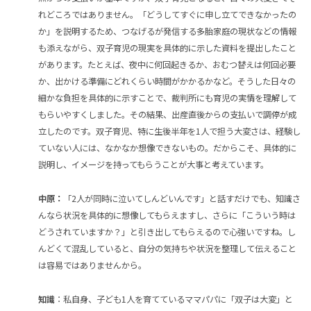
れどころではありません。「どうしてすぐに申し立てできなかったの
か」を説明するため、つなげるが発信する多胎家庭の現状などの情報
も添えながら、双子育児の現実を具体的に示した資料を提出したこと
があります。たとえば、夜中に何回起きるか、おむつ替えは何回必要
か、出かける準備にどれくらい時間がかかるかなど。そうした日々の
細かな負担を具体的に示すことで、裁判所にも育児の実情を理解して
もらいやすくしました。その結果、出産直後からの支払いで調停が成
立したのです。双子育児、特に生後半年を1人で担う大変さは、経験し
ていない人には、なかなか想像できないもの。だからこそ、具体的に
説明し、イメージを持ってもらうことが大事と考えています。
中原：
「2人が同時に泣いてしんどいんです」と話すだけでも、知識さ
んなら状況を具体的に想像してもらえますし、さらに「こういう時は
どうされていますか？」と引き出してもらえるので心強いですね。し
んどくて混乱していると、自分の気持ちや状況を整理して伝えること
は容易ではありませんから。
知識
：私自身、子ども1人を育てているママパパに「双子は大変」と