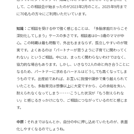
して、この相談会が始まったのが2023年2月のこと。2025年9月まで
に70名もの方々にご利用いただいています。
知識：
ご相談を受ける中で強く感じることは、「多胎家庭だからこそ
深刻化してしまう」ケースの多さです。相談者は0～3歳のママが中
心。この時期は最も苛酷で、外出もままならず、孤立しやすいのが現
実です。よくあるのは「パートナーが思うように子育てに関わってく
れない」というご相談。中には、まったく関わらないわけではなく、
協力的な場合もあります。しかし、いきなり2人の命と向き合うことに
なるため、パートナーに求めるハードルはどうしても高くなってしま
うものです。出産前であれば、お互いに我慢や譲歩で乗り越えられて
いたことも、多胎育児は想像以上に大変ですから、心の余裕を失い、
耐えられなくなってしまう･･････こうした状況が「もう耐えられな
い」と感じるきっかけになり、ご相談につながっているのだと感じま
す。
中原：
それまではなんとか、自分の中に押し込めていたものが、表面
化しやすくなるのでしょうね。