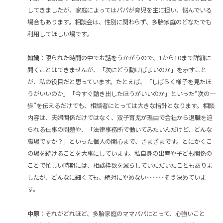
してきましたが、家庭によってはパパが育児を主に担い、悩んでいる
場合もあります。相談会は、性別に関わらず、多胎家庭のどなたでも
利用してほしい場です。
知識
：限られた時間の中でお話をうかがうので、1から10まで詳細に
聞くことはできませんが、「次にどう動けばよいのか」を示すこと
が、私の役目だと思っています。たとえば、「しばらく様子を見たほ
うがいいのか」「今すぐ動き出したほうがいいのか」といった“次の一
歩”を伝えるだけでも、相談者にとっては大きな指針となります。相談
内容は、夫婦関係だけではなく、双子育児が理由で会社から退職を迫
られる仕事の問題や、「法律事務所で働いてみたいんだけど、どんな
職場ですか？」といった個人の関心まで、さまざまです。とにかくこ
の場を続けることを大事にしています。私自身の出産や子ども関係の
ことで忙しい時期には、相談枠数を減らしていただいたこともありま
したが、どんなに細くても、絶対にやめない･･････そう決めていま
す。
中原
：それがどれほど、多胎家庭のママパパにとって、心強いこと