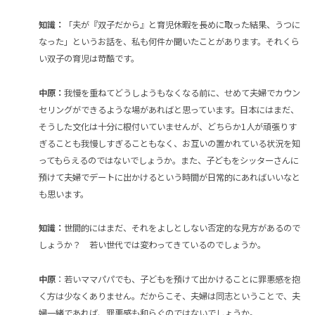
知識：
「夫が『双子だから』と育児休暇を長めに取った結果、うつに
なった」というお話を、私も何件か聞いたことがあります。それくら
い双子の育児は苛酷です。
中原：
我慢を重ねてどうしようもなくなる前に、せめて夫婦でカウン
セリングができるような場があればと思っています。日本にはまだ、
そうした文化は十分に根付いていませんが、どちらか1人が頑張りす
ぎることも我慢しすぎることもなく、お互いの置かれている状況を知
ってもらえるのではないでしょうか。また、子どもをシッターさんに
預けて夫婦でデートに出かけるという時間が日常的にあればいいなと
も思います。
知識：
世間的にはまだ、それをよしとしない否定的な見方があるので
しょうか？ 若い世代では変わってきているのでしょうか。
中原
：若いママパパでも、子どもを預けて出かけることに罪悪感を抱
く方は少なくありません。だからこそ、夫婦は同志ということで、夫
婦一緒であれば、罪悪感も和らぐのではないでしょうか。