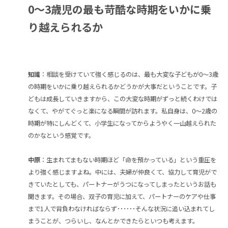
0
～
3
歳児の最も苛酷な時期をいかに乗
り越えられるか
知識
：相談を受けていて強く感じるのは、最も大変な子どもが0～3歳
の時期をいかに乗り越えられるかどうかが大事だということです。子
どもは成長していきますから、この大変な時期がずっと続くわけでは
なくて、やがてぐっと楽になる瞬間が訪れます。私自身は、0～2歳の
時期が特にしんどくて、小学生になってからようやく一山越えられた
のかなという感覚です。
中原
：生まれてまもない時期ほど「命を預かっている」という重圧を
より強く感じますよね。中には、夫婦が仲良くて、協力して育児がで
きていたとしても、パートナーがうつになってしまったというお話も
聞きます。その場合、双子の育児に加えて、パートナーのケアや仕事
まで1人で背負わなければならず･･････そんな状況に追い込まれてし
まうことが、つらいし、なんとかできたらといつも考えます。