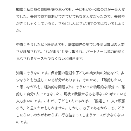
知識：
私自身の体験を振り返っても、子どもが0～2歳の時が一番大変
でした。夫婦で協力体制ができていてもなお大変だったので、夫婦仲
がぎくしゃくしていると、さらにしんどさが増すのではないでしょう
か。
中原：
そうした状況を訴えても、離婚調停の場では多胎児育児の大変
さが理解されず。“わがまま”と受け取られ、パートナーは協力的だと
見なされるケースも少なくないと聞きます。
知識：
そうなのです。保育園の送迎や子どもの病気時の対応など、多
少なりとも分担している部分があります。そのため、「離婚したい」
と思いながらも、経済的な問題以外にそういった物理的な部分で、離
婚して自分1人でできないと、現状で我慢せざるを得ないと考えている
人も多いのです。これが、子ども1人であれば、「離婚して1人で頑張
ろう」と思えたかもしれません。しかし、双子であるからこそ、どう
したらいいのかがわからず、行き詰まってしまうケースが少なくない
のです。