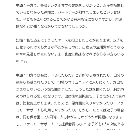
中原：
一方で、多胎シングルママのお話をうかがうと、双子を妊娠し
ているとわかった途端に、パートナーが離れてしまったというお話
も。子どもが2人になることでかかる費用も倍になりますから、経済
的な不安が強くなるからではないでしょうか。
知識：
私も過去にそうしたケースを担当したことがあります。双子を
出産するだけでも大きな不安があるのに、出産後の生活費がどうなる
のかの見通しが立たないまま、出産に臨まなければならない方もいる
のです。
中原：
地方では特に、「ふしだらだ」と近所から噂されたり、自分の
親からも疎まれたりして、地域のコミュニティに入りにくく、外出も
ままならないという話も聞きました。こうした話を聞くたび、胸が締
めつけられる思いになります。出産後の選択肢も、子どもが1人であれ
ば、比較的広がります。たとえば、保育園に入りやすかったり、ファ
ミリーサポートも利用しやすかったり。しかし、たとえば双子の場合
は、同じ保育園に2人同時に入る枠があるかどうかが問題になります
し、ファミリーサポートでも提供会員1人につき子ども1人の対応とな