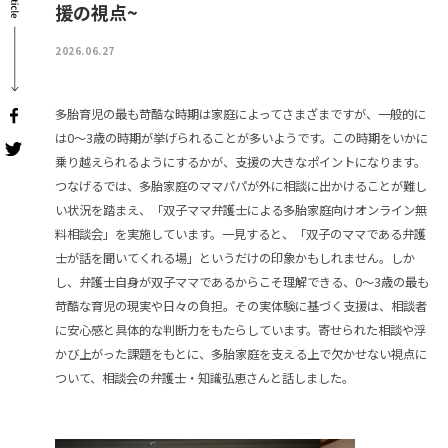
援の視点~
2026.06.27
多胎育児の最も苛酷な時期は家庭によってさまざまですが、一般的に
は
0
～
3
歳の時期が挙げられることが多いようです。この時期をいかに
乗り越えられるようにするかが、支援の大きなポイントになります。
つなげるでは、多胎家庭のママパパが外に相談に出かけることが難し
い状況を踏まえ、「双子ママ弁護士による多胎家庭向けオンライン無
料相談会」を実施しています。一見すると、「双子のママである弁護
士が話を聞いてくれる場」というだけの印象かもしれません。しか
し、弁護士自身が双子ママであるからこそ理解できる、
0
～
3
歳の最も
苛酷な育児の現実や日々の負担。その実体験に基づく支援は、相談者
に安心感と具体的な判断力をもたらしています。寄せられた相談や浮
かび上がった課題をもとに、多胎家庭を支える上で欠かせない視点に
ついて、相談会の弁護士・知識弘恵さんと話しました。