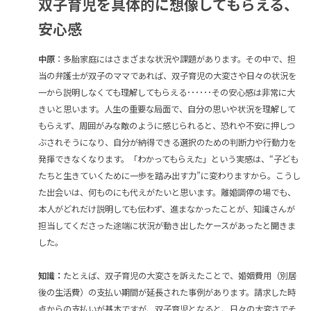
双子育児を具体的に想像してもらえる、
安心感
中原
：多胎家庭にはさまざまな状況や課題があります。その中で、担
当の弁護士が双子のママであれば、双子育児の大変さや日々の状況を
一から説明しなくても理解してもらえる･･････その安心感は非常に大
きいと思います。人生の重要な局面で、自分の思いや状況を理解して
もらえず、周囲がみな敵のように感じられると、恐れや不安に押しつ
ぶされそうになり、自分が納得できる選択のための判断力や行動力を
発揮できなくなります。「わかってもらえた」という実感は、“子ども
たちと生きていくために一歩を踏み出す力”に変わりますから。こうし
た出会いは、何ものにも代えがたいと思います。離婚調停の場でも、
本人がどれだけ説明しても伝わず、進まなかったことが、知識さんが
担当してくださった途端に状況が動き出したケースがあったと聞きま
した。
知識：
たとえば、双子育児の大変さを訴えたことで、婚姻費用（別居
後の生活費）の支払い期間が延長された事例があります。請求した時
点からの支払いが基本ですが、双子育児となると、日々の大変さでそ