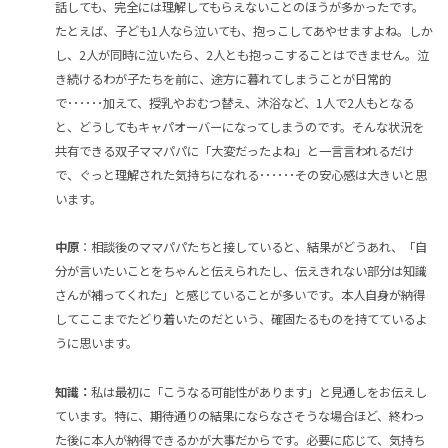
話しても、完全には理解してもらえないことのほうが多かったです。
たとえば、子ども1人なら泣いても、抱っこしてあやせますよね。しか
し、2人が同時に泣いたら、2人とも抱っこすることはできません。泣
き続けるわが子たちを前に、途方に暮れてしまうことが日常的
で･･････加えて、授乳やおむつ替え、沐浴など、1人で2人もとなる
と、どうしてもキャパオーバーになってしまうのです。そんな状況を
共有できる双子ママパパに「大変だったよね」と一言言われるだけ
で、ぐっと理解された気持ちになれる･･････その安心感は大きいと思
います。
中原
：相談後のママパパたちと接していると、結果がどうあれ、「自
分が言いたいことをちゃんと伝えられたし、伝えきれない部分は知識
さんが補ってくれた」と感じていることが多いです。本人自身が納得
してここまでたどり着いたのだという、確固たるものを持てているよ
うに思います。
知識：
私は最初に「こうなる可能性があります」と見通しをお伝えし
ています。特に、期待通りの結果にならなさそうな場合ほど、終わっ
た後に本人が納得できるかが大事だからです。必要に応じて、気持ち