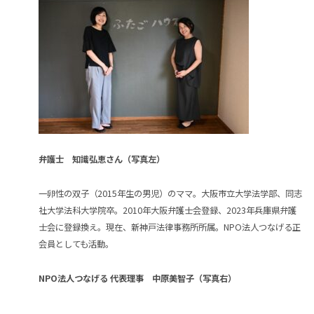
弁護士 知識弘恵さん（写真左）
一卵性の双子（2015年生の男児）のママ。大阪市立大学法学部、同志
社大学法科大学院卒。2010年大阪弁護士会登録、2023年兵庫県弁護
士会に登録換え。現在、新神戸法律事務所所属。NPO法人つなげる正
会員としても活動。
NPO
法人つなげる 代表理事 中原美智子（写真右）