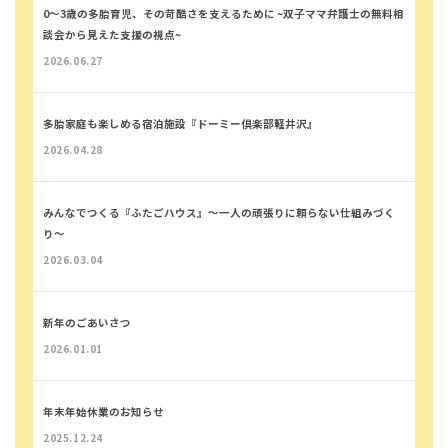
0～3歳の多胎育児、その苛酷さを支えるために ~双子ママ弁護士の無料相
談会から見えた支援の視点~
2026.06.27
多胎家庭も楽しめる宿泊施設『ドーミー倶楽部軽井沢』
2026.04.28
みんなでつくる『ふたごハウス』～一人の頑張りに頼らない仕組みづく
り～
2026.03.04
新年のごあいさつ
2026.01.01
年末年始休業のお知らせ
2025.12.24