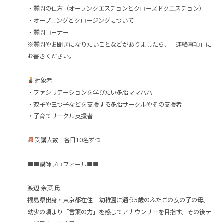
・質問の仕方（オープンクエスチョンとクローズドクエスチョン）
・オープニングとクロージングについて
・質問コーナー
※質問やお聞きになりたいことなどがありましたら、「連絡事項」に
お書きください。
対象者
・ファシリテーションを学びたい多胎ママパパ
・双子や三つ子などを支援する多胎サークルやその支援者
・子育てサークル支援者
受講人数 各日10名ずつ
■■講師プロフィール■■
渡辺 奈菜 氏
福島県出身・東京都在住 幼稚園に通う5歳のふたごの女の子の母。
幼少の頃より「言葉の力」を感じてアナウンサーを目指す。その後テ