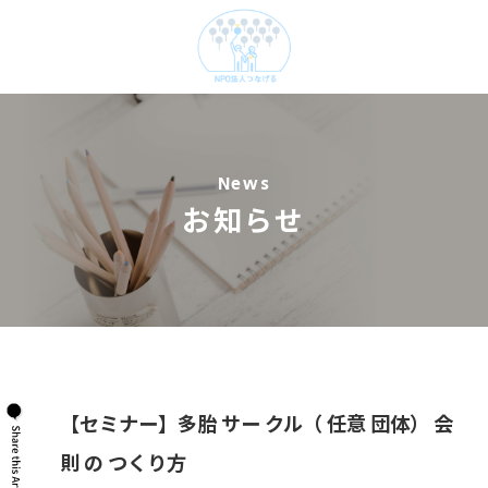
News
お知らせ
【セミナー】多胎 サー クル（ 任意 団体） 会
則 の つくり方