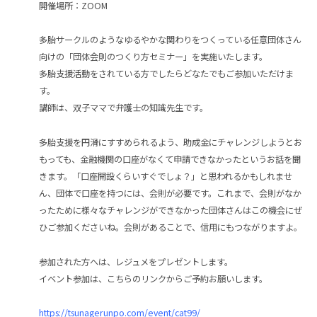
開催場所：ZOOM
多胎サークルのようなゆるやかな関わりをつくっている任意団体さん
向けの「団体会則のつくり方セミナー」を実施いたします。
多胎支援活動をされている方でしたらどなたでもご参加いただけま
す。
講師は、双子ママで弁護士の知識先生です。
多胎支援を円滑にすすめられるよう、助成金にチャレンジしようとお
もっても、金融機関の口座がなくて申請できなかったというお話を聞
きます。「口座開設くらいすぐでしょ？」と思われるかもしれませ
ん、団体で口座を持つには、会則が必要です。これまで、会則がなか
ったために様々なチャレンジができなかった団体さんはこの機会にぜ
ひご参加くださいね。会則があることで、信用にもつながりますよ。
参加された方へは、レジュメをプレゼントします。
イベント参加は、こちらのリンクからご予約お願いします。
https://tsunagerunpo.com/event/cat99/